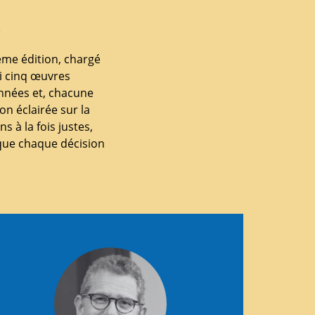
E
ème édition, chargé
mi cinq œuvres
nnées et, chacune
n éclairée sur la
 à la fois justes,
t que chaque décision