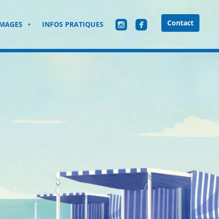
roundedinstagram
roundedfacebook
Contact
IMAGES
INFOS PRATIQUES