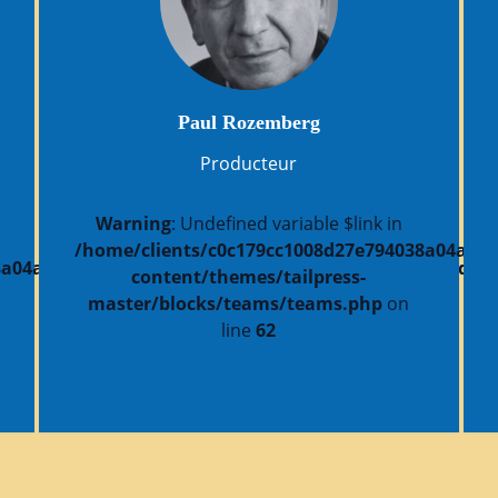
Paul Rozemberg
Producteur
Warning
: Undefined variable $link in
/home/clients/c0c179cc1008d27e794038a04a018b
a04a018b8d/sites/festivalfictiondocumentairepolitiqu
content/themes/tailpress-
master/blocks/teams/teams.php
on
line
62