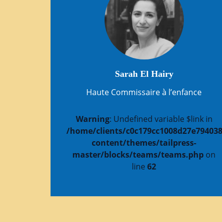
Sarah El Hairy
Haute Commissaire à l’enfance
Warning
: Undefined variable $link in
/home/clients/c0c179cc1008d27e794038
content/themes/tailpress-
master/blocks/teams/teams.php
on
line
62