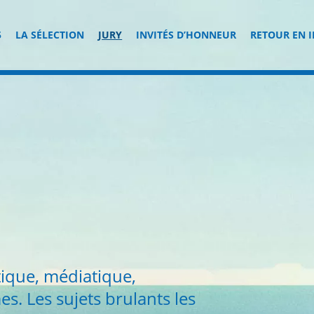
5
LA SÉLECTION
JURY
INVITÉS D’HONNEUR
RETOUR EN 
istique, médiatique,
 Les sujets brulants les