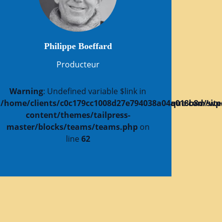
Philippe Boeffard
Producteur
Warning
: Undefined variable $link in
8d/sites/festivalfictiondocumentairepolitique.com/wp
/home/clients/c0c179cc1008d27e794038a04a018b8d/sites
e.com/wp-
content/themes/tailpress-
master/blocks/teams/teams.php
on
line
62