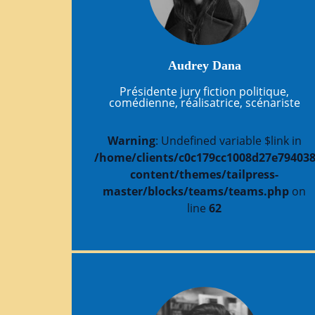
Audrey Dana
Présidente jury fiction politique,
comédienne, réalisatrice, scénariste
Warning
: Undefined variable $link in
/home/clients/c0c179cc1008d27e794038
content/themes/tailpress-
master/blocks/teams/teams.php
on
line
62