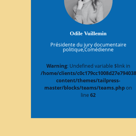
Odile Vuillemin
Présidente du jury documentaire
politique,Comédienne
Warning
: Undefined variable $link in
/home/clients/c0c179cc1008d27e794038
content/themes/tailpress-
master/blocks/teams/teams.php
on
line
62