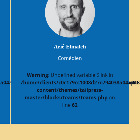
Arié Elmaleh
Comédien
Warning
: Undefined variable $link in
a04a018b8d/sites/festivalfictiondocumentairepolitiqu
/home/clients/c0c179cc1008d27e794038a04a018b
content/themes/tailpress-
master/blocks/teams/teams.php
on
line
62